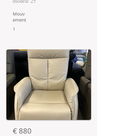
modèle 25
Mouv
ement
1
€ 880