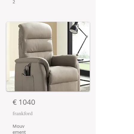
2
€ 1040
frankford
Mouv
ement