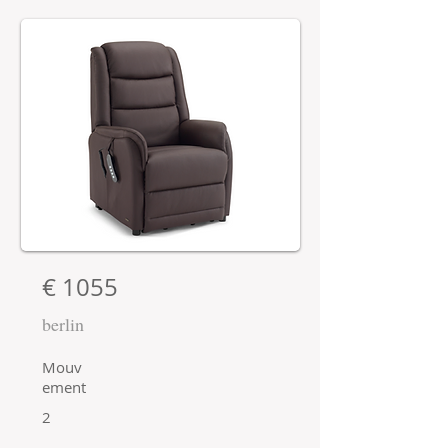
€ 1055
berlin
Mouv
ement
2