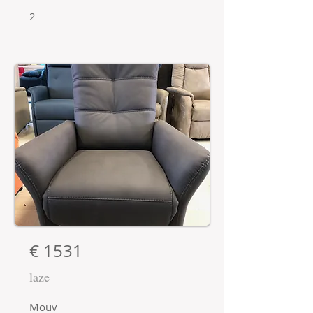
2
€ 1531
laze
Mouv