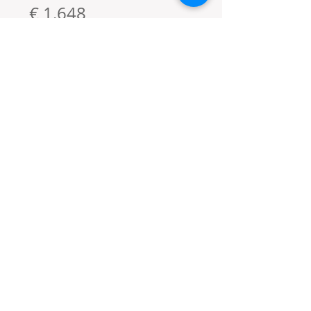
€ 1.648
nurnberg
Mouv
ement
2