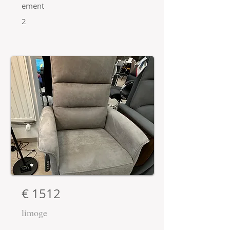
ement
2
€ 1512
limoge