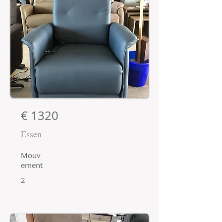
€ 1320
Essen
Mouv
ement
2