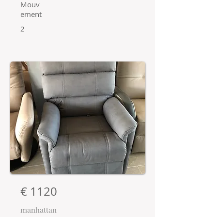
Mouv
ement
2
€ 1120
manhattan