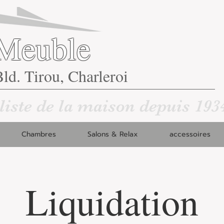
Meuble
ld. Tirou, Charleroi
liste de la maison depuis 193
Chambres
Salons & Relax
accessoires
Liquidation