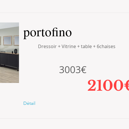
portofino
Dressoir + Vitrine + table + 6chaises
3003€
2100
Détail