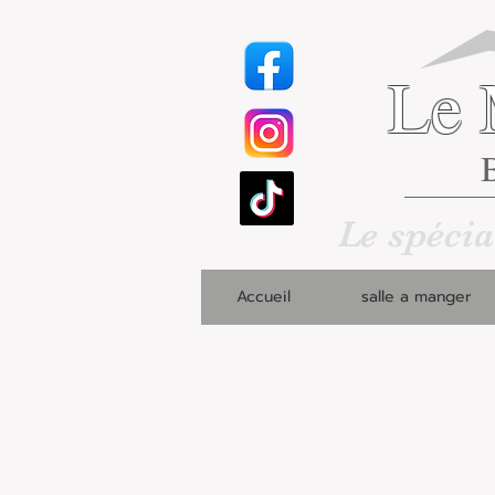
Le 
B
Le spécia
Accueil
salle a manger