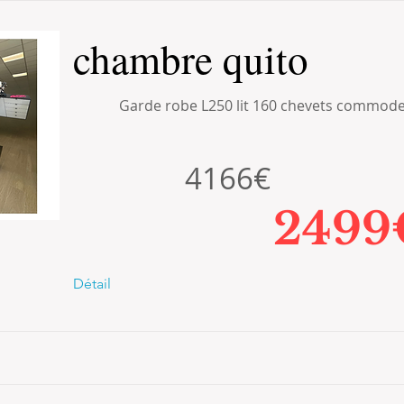
chambre quito
Garde robe L250 lit 160 chevets commod
4166€
2499
Détail