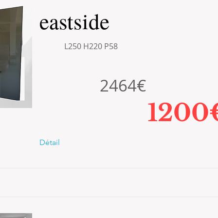
eastside
L250 H220 P58
2464€
1200
Détail