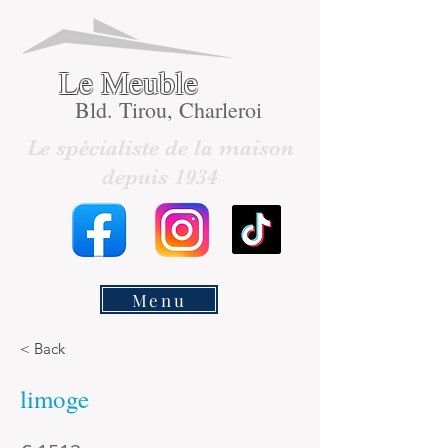
Le Meuble
Bld. Tirou, Charleroi
Le spécialiste de la maison
depuis 1934
Menu
< Back
limoge