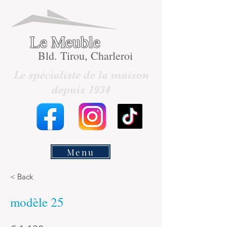
Le Meuble
Bld. Tirou, Charleroi
Le spécialiste de la maison
depuis 1934
Menu
< Back
modèle 25