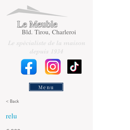
Le Meuble
Bld. Tirou, Charleroi
Le spécialiste de la maison
depuis 1934
Menu
< Back
relu