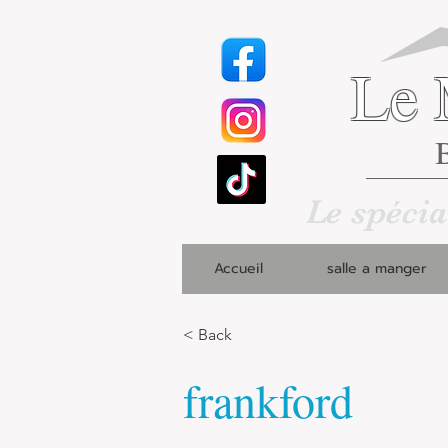
Le 
B
Le spécia
Accueil
salle a manger
< Back
frankford