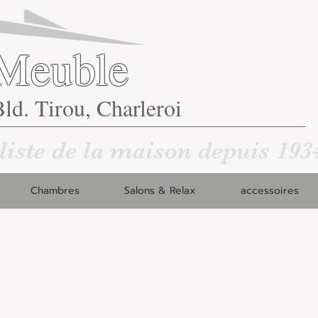
Meuble
ld. Tirou, Charleroi
liste de la maison depuis 193
Chambres
Salons & Relax
accessoires