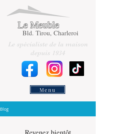
Le Meuble
Bld. Tirou, Charleroi
Le spécialiste de la maison
depuis 1934
Menu
Blog
Revenez bientôt