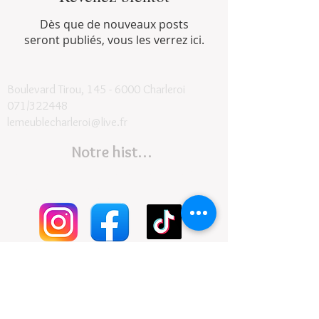
Dès que de nouveaux posts
seront publiés, vous les verrez ici.
Boulevard Tirou, 145 -
6000 Charleroi
071/322448
lemeublecharleroi@live.fr
Notre histoire
Conditions générales et de livraison
©2024
- Le Meuble SRL
Contact
Suivez-nous
Horaires :