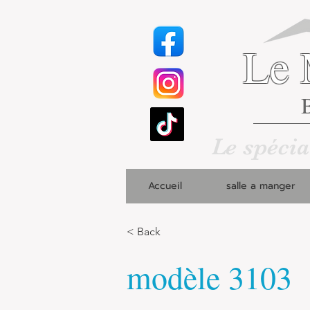
Le 
B
Le spécia
Accueil
salle a manger
< Back
modèle 3103