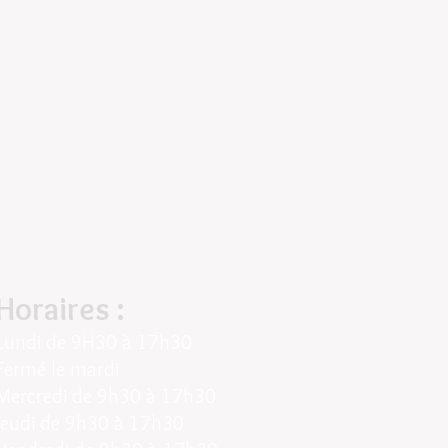
Horaires :
Lundi de
9H30 à 17h30
Fermé le mardi
Mercredi de 9
h30 à 17h30
Jeudi
de
9
h30 à
17h30