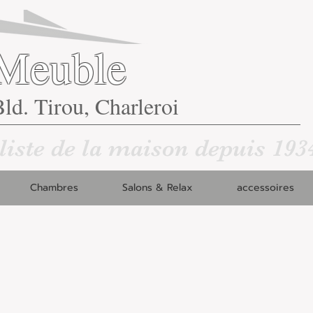
Meuble
ld. Tirou, Charleroi
liste de la maison depuis 193
Chambres
Salons & Relax
accessoires