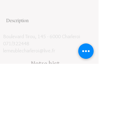
Description
Boulevard Tirou, 145 -
6000 Charleroi
071/322448
lemeublecharleroi@live.fr
Notre histoire
Conditions générales et de livraison
©2024
- Le Meuble SRL
Contact
Suivez-nous
Horaires :