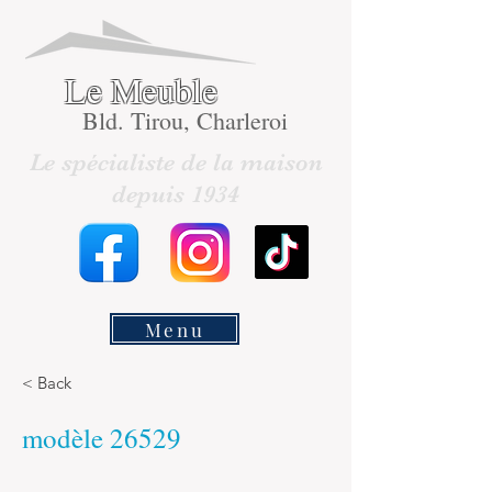
Le Meuble
Bld. Tirou, Charleroi
Le spécialiste de la maison
depuis 1934
Menu
< Back
modèle 26529