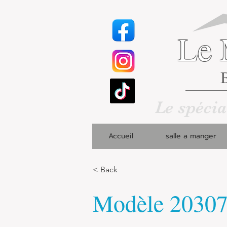
Le 
B
Le spécia
Accueil
salle a manger
< Back
Modèle 2030