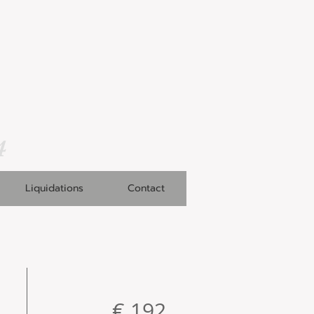
4
Liquidations
Contact
€ 192