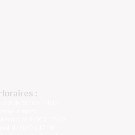
Horaires :
Lundi de
9H30 à 17h30
Fermé le mardi
Mercredi de 9
h30 à 17h30
Jeudi
de
9
h30 à
17h30