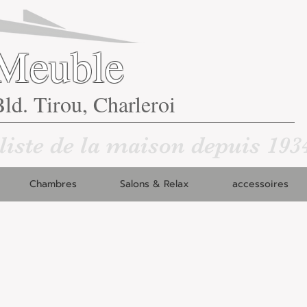
Meuble
ld. Tirou, Charleroi
liste de la maison depuis 193
Chambres
Salons & Relax
accessoires
7