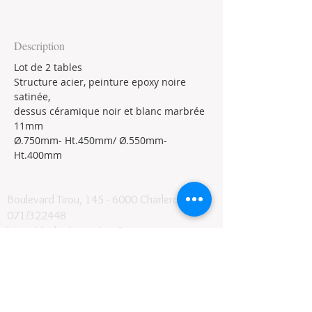
Description
Lot de 2 tables
Structure acier, peinture epoxy noire 
satinée, 
dessus céramique noir et blanc marbrée 
11mm
Ø.750mm- Ht.450mm/ Ø.550mm- 
Ht.400mm
Boulevard Tirou, 145 -
6000 Charleroi
071/322448
lemeublecharleroi@live.fr
Notre histoire
Conditions générales et de livraison
©2024
- Le Meuble SRL