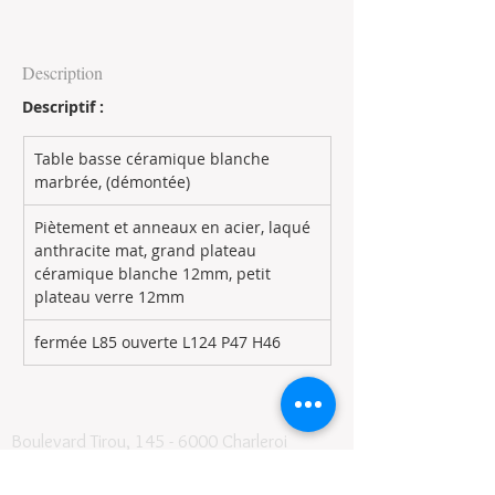
Description
Descriptif :
Table basse céramique blanche 
marbrée, (démontée)
Piètement et anneaux en acier, laqué 
anthracite mat, grand plateau 
céramique blanche 12mm, petit 
plateau verre 12mm
fermée L85 ouverte L124 P47 H46
Boulevard Tirou, 145 -
6000 Charleroi
071/322448
lemeublecharleroi@live.fr