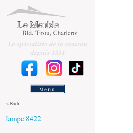
Le Meuble
Bld. Tirou, Charleroi
Le spécialiste de la maison
depuis 1934
Menu
< Back
lampe 8422