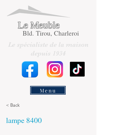
Le Meuble
Bld. Tirou, Charleroi
Le spécialiste de la maison
depuis 1934
Menu
< Back
lampe 8400