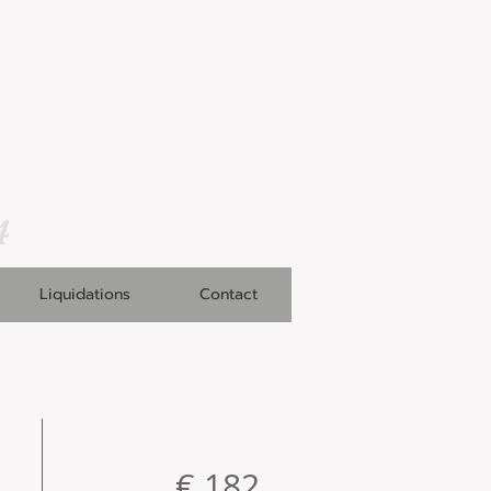
4
Liquidations
Contact
€ 182