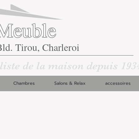
Meuble
ld. Tirou, Charleroi
liste de la maison depuis 193
Chambres
Salons & Relax
accessoires