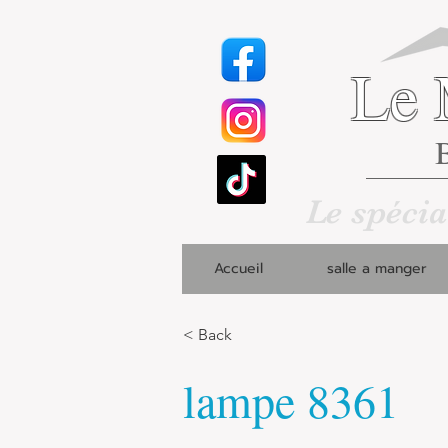
Le 
B
Le spécia
Accueil
salle a manger
< Back
lampe 8361