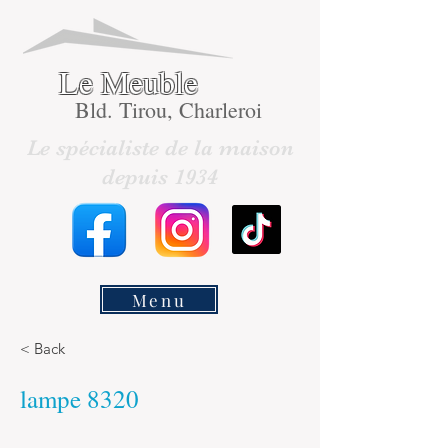
Le Meuble
Bld. Tirou, Charleroi
Le spécialiste de la maison
depuis 1934
Menu
< Back
lampe 8320