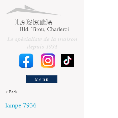
Le Meuble
Bld. Tirou, Charleroi
Le spécialiste de la maison
depuis 1934
Menu
< Back
lampe 7936