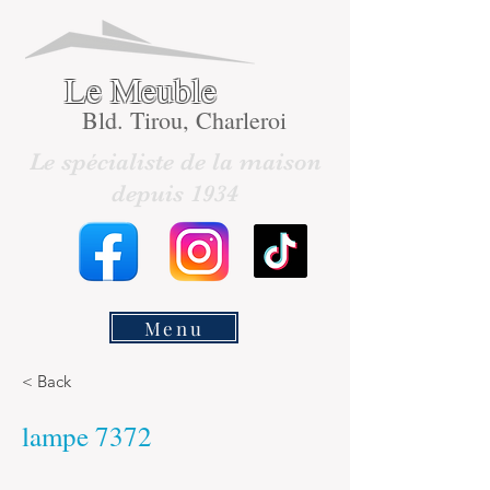
Le Meuble
Bld. Tirou, Charleroi
Le spécialiste de la maison
depuis 1934
Menu
< Back
lampe 7372