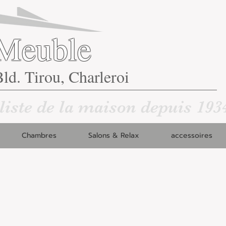
Meuble
ld. Tirou, Charleroi
liste de la maison depuis 193
Chambres
Salons & Relax
accessoires