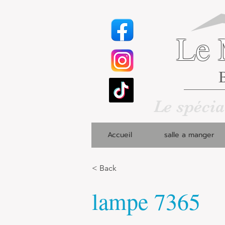
Le 
B
Le spécia
Accueil
salle a manger
< Back
lampe 7365