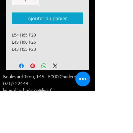
Ajouter au panier
L54 H65 P29
L49 H60 P26
L43 H55 P23
Boulevard Tirou, 145 -
6000 Charleroi
071/322448
lemeublecharleroi@live.fr
Notre histoire
Conditions générales et de livraison
©2024
- Le Meuble SRL