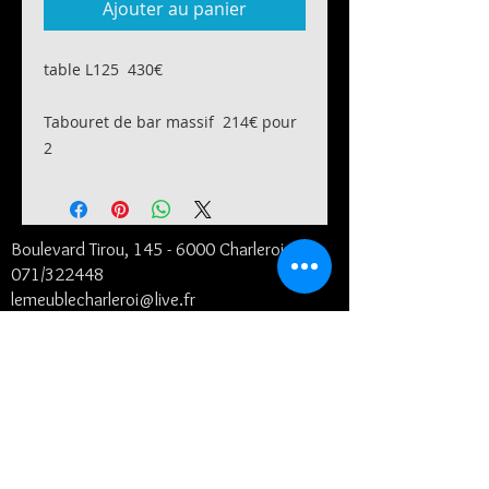
Ajouter au panier
table L125 430€
Tabouret de bar massif 214€ pour
2
Boulevard Tirou, 145 -
6000 Charleroi
071/322448
lemeublecharleroi@live.fr
Notre histoire
Conditions générales et de livraison
©2024
- Le Meuble SRL