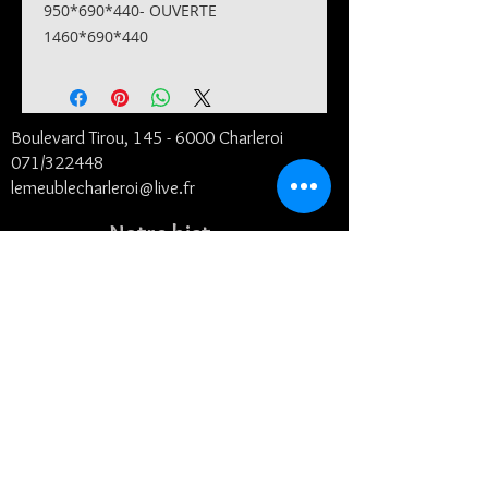
950*690*440- OUVERTE
1460*690*440
Boulevard Tirou, 145 -
6000 Charleroi
071/322448
lemeublecharleroi@live.fr
Notre histoire
Conditions générales et de livraison
©2024
- Le Meuble SRL
Contact
Suivez-nous
Horaires :