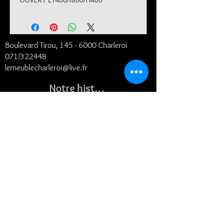
Boulevard Tirou, 145 -
6000 Charleroi
071/322448
lemeublecharleroi@live.fr
Notre histoire
Conditions générales et de livraison
©2024
- Le Meuble SRL
Contact
Suivez-nous
Horaires :
Lundi de
9H30 à 17h30