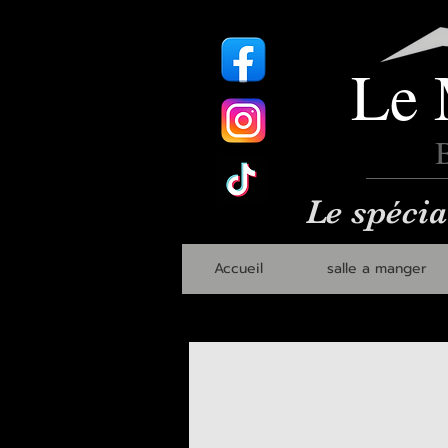
Le 
B
Le spécia
Accueil
salle a manger