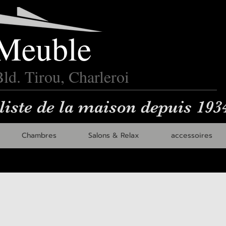
Meuble
ld. Tirou, Charleroi
liste de la maison depuis 193
Chambres
Salons & Relax
accessoires