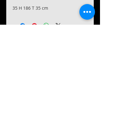
35 H 186 T 35 cm
Boulevard Tirou, 145 -
6000 Charleroi
071/322448
lemeublecharleroi@live.fr
Notre histoire
Conditions générales et de livraison
©2024
- Le Meuble SRL
Contact
Suivez-nous
Horaires :