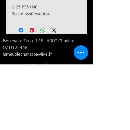
L125 P35 H40
Bois massif exotique
Boulevard Tirou, 145 -
6000 Charleroi
071/322448
lemeublecharleroi@live.fr
Notre histoire
Conditions générales et de livraison
©2024
- Le Meuble SRL
Contact
Suivez-nous