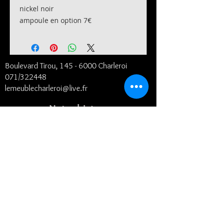
nickel noir
ampoule en option 7€
Boulevard Tirou, 145 -
6000 Charleroi
071/322448
lemeublecharleroi@live.fr
Notre histoire
Conditions générales et de livraison
©2024
- Le Meuble SRL
Contact
Suivez-nous
Horaires :