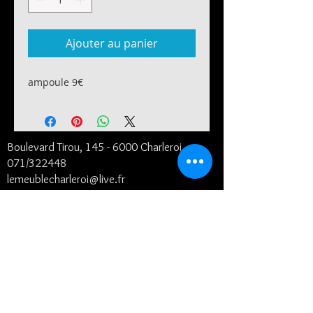
Ajouter au panier
ampoule 9€
Boulevard Tirou, 145 -
6000 Charleroi
071/322448
lemeublecharleroi@live.fr
Notre histoire
Conditions générales et de livraison
©2024
- Le Meuble SRL