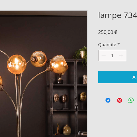
lampe 73
Prix
250,00 €
Quantité
*
A