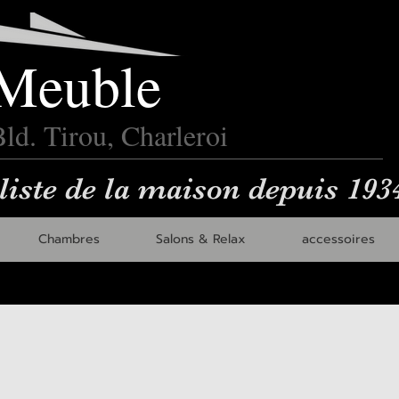
Meuble
ld. Tirou, Charleroi
liste de la maison depuis 193
Chambres
Salons & Relax
accessoires