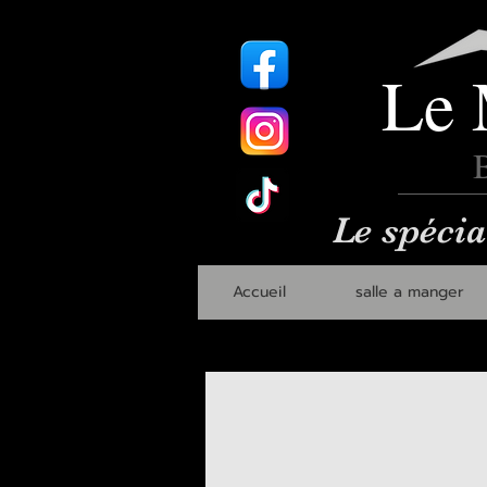
Le 
B
Le spécia
Accueil
salle a manger