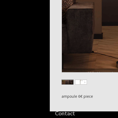
ampoule 6€ piece
Contact