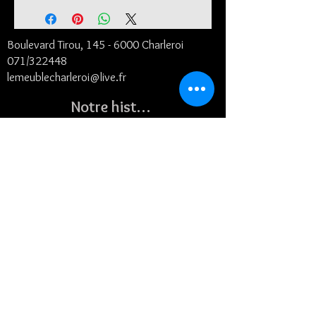
Boulevard Tirou, 145 -
6000 Charleroi
071/322448
lemeublecharleroi@live.fr
Notre histoire
Conditions générales et de livraison
©2024
- Le Meuble SRL
Contact
Suivez-nous
Horaires :
Lundi de
9H30 à 17h30
Fermé le mardi