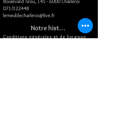
Boulevard Tirou, 145 -
6000 Charleroi
071/322448
lemeublecharleroi@live.fr
Notre histoire
Conditions générales et de livraison
©2024
- Le Meuble SRL
Contact
Suivez-nous
Horaires :
Lundi de
9H30 à 17h30
Fermé le mardi
Mercredi de 9
h30 à 17h30
Jeudi
de
9
h30 à
17h30
Vendredi
de
9
h30 à
17h30