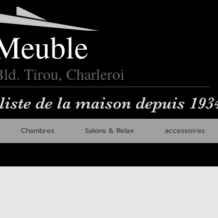
Meuble
ld. Tirou, Charleroi
liste de la maison depuis 193
Chambres
Salons & Relax
accessoires