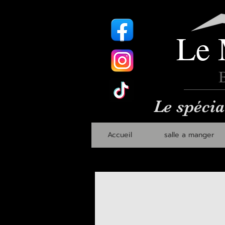
Le 
B
Le spécia
Accueil
salle a manger