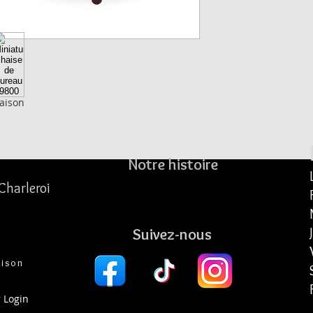
naison
Notre histoire
Charleroi
Suivez-nous
aison
 Login