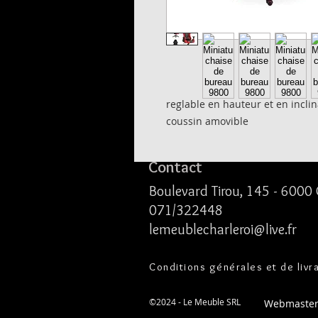
reglable en hauteur et en incli
coussin amovible
Contact
Boulevard Tirou, 145 -
6000 
071/322448
lemeublecharleroi@live.fr
Conditions générales et de livr
©2024
- Le Meuble SRL
Webmaster