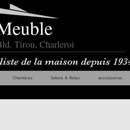
Meuble
ld. Tirou, Charleroi
liste de la maison depuis 193
Chambres
Salons & Relax
accessoires