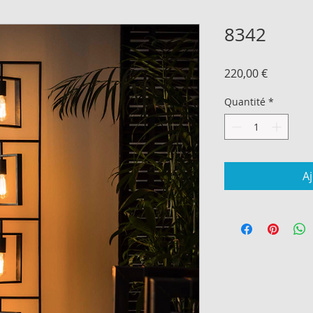
8342
Prix
220,00 €
Quantité
*
A