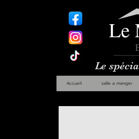
Le 
B
Le spécia
Accueil
salle a manger