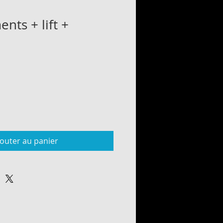
ts + lift +
jouter au panier