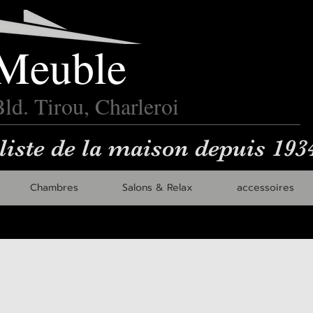
Meuble
ld. Tirou, Charleroi
liste de la maison depuis 193
Chambres
Salons & Relax
accessoires