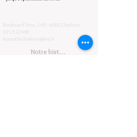
Boulevard Tirou, 145 -
6000 Charleroi
071/322448
lemeublecharleroi@live.fr
Notre histoire
Conditions générales et de livraison
©2024
- Le Meuble SRL
Contact
Suivez-nous
Horaires :
Lundi de
9H30 à 17h30
Fermé le mardi