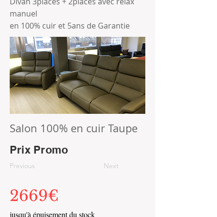
Divan 3places + 2places avec relax
manuel
en 100% cuir et 5ans de Garantie
Salon 100% en cuir Taupe
Prix Promo
Previous
Next
2669€
jusqu'à épuisement du stock