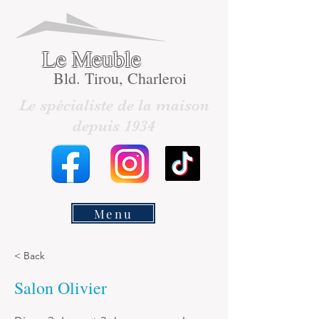
Le Meuble
Bld. Tirou, Charleroi
Le spécialiste de la maison
depuis 1934
Menu
< Back
Salon Olivier