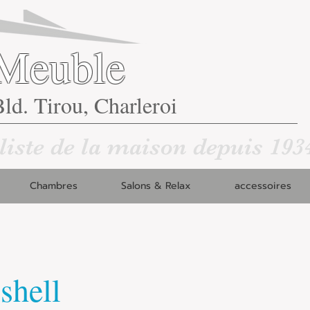
Meuble
ld. Tirou, Charleroi
liste de la maison depuis 193
Chambres
Salons & Relax
accessoires
shell