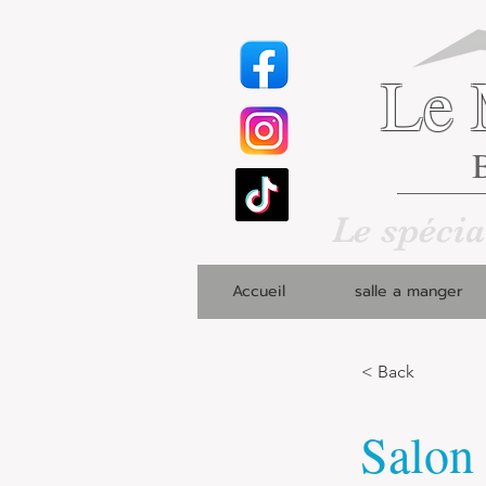
Le 
B
Le spécia
Accueil
salle a manger
< Back
Salon 