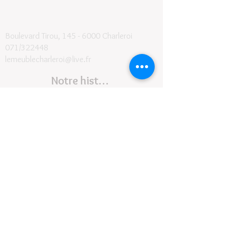
Boulevard Tirou, 145 -
6000 Charleroi
071/322448
lemeublecharleroi@live.fr
Notre histoire
Conditions générales et de livraison
©2024
- Le Meuble SRL
Contact
Suivez-nous
Horaires :
Lundi de
9H30 à 17h30
Fermé le mardi