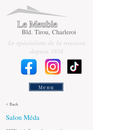
Le Meuble
Bld. Tirou, Charleroi
Le spécialiste de la maison
depuis 1934
Menu
< Back
Salon Méda