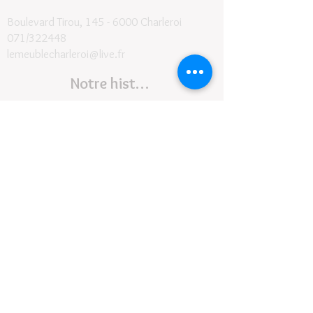
Boulevard Tirou, 145 -
6000 Charleroi
071/322448
lemeublecharleroi@live.fr
Notre histoire
Conditions générales et de livraison
©2024
- Le Meuble SRL
Contact
Suivez-nous
Horaires :
Lundi de
9H30 à 17h30
Fermé le mardi
Mercredi de 9
h30 à 17h30
Jeudi
de
9
h30 à
17h30