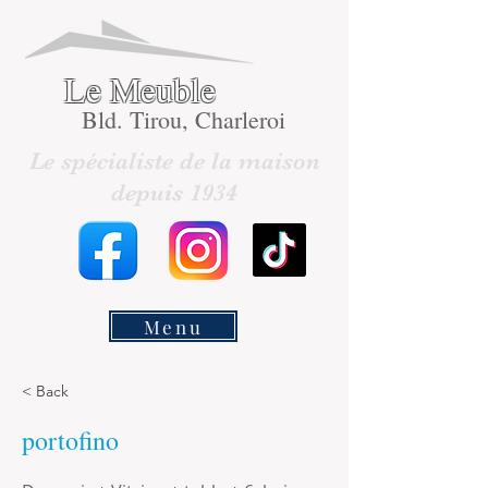
Le Meuble
Bld. Tirou, Charleroi
Le spécialiste de la maison
depuis 1934
Menu
< Back
portofino