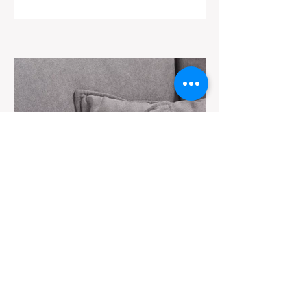
Boulevard Tirou, 145 -
6000 Charleroi
071/322448