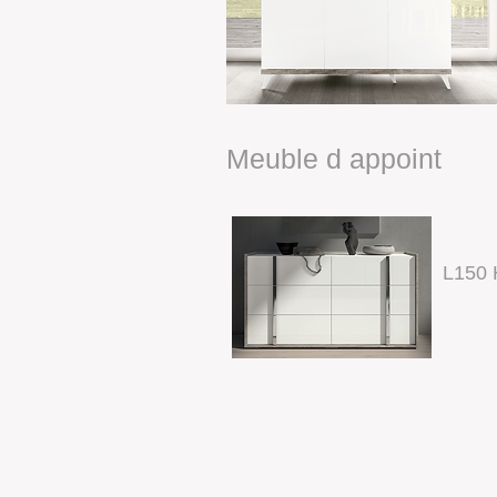
Meuble d appoint
L150 