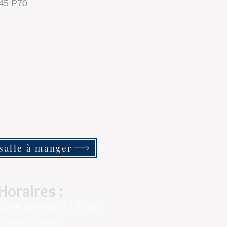
45 P70
salle à manger
Horaires :
Lundi de
9H30 à 17h30
Fermé le mardi