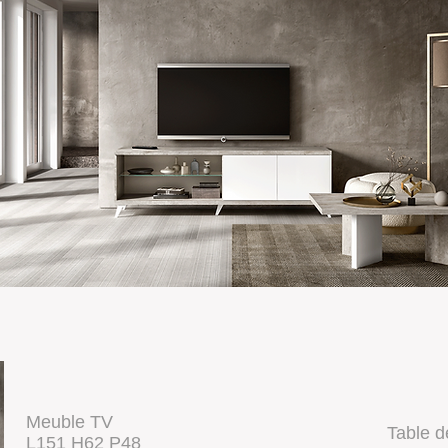
Meuble TV
Table d
L151 H62 P48