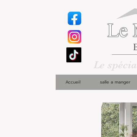
Le 
B
Le spécia
Accueil
salle a manger