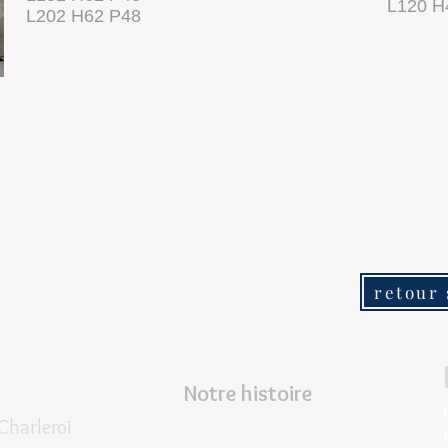
L120 H
L202 H62 P48
retour 
Notre histoire
Charleroi