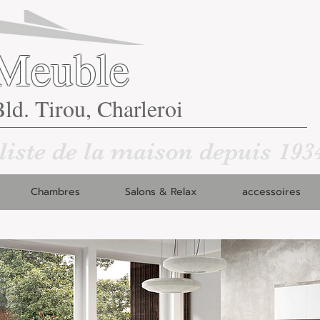
Meuble
ld. Tirou, Charleroi
liste de la maison depuis 193
Chambres
Salons & Relax
accessoires