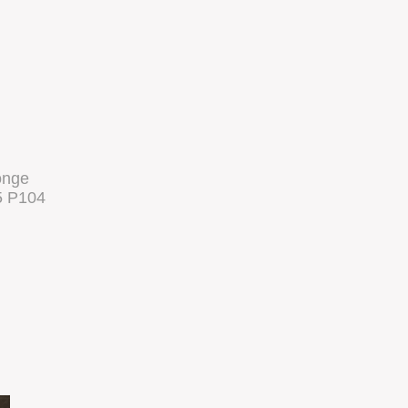
onge
5 P104