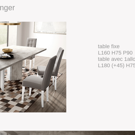
anger
table fixe
L160 H75 P90
table avec 1all
L180 (+45) H7