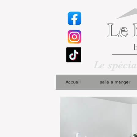
Le 
B
Le spécia
Accueil
salle a manger