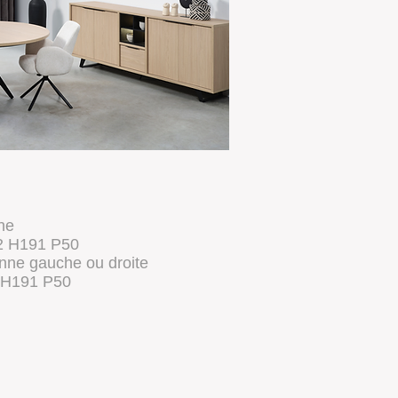
ine
2 H191 P50
nne gauche ou droite
 H191 P50