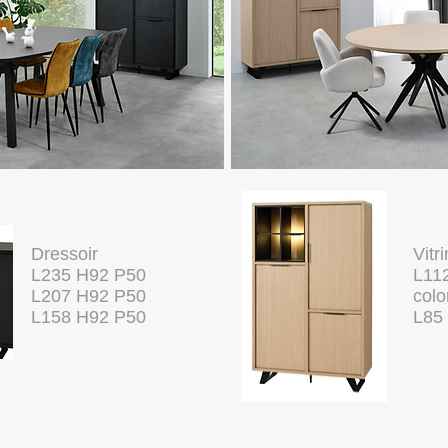
Dressoir
Vitr
L235 H92 P50
L11
L207 H92 P50
colo
L158 H92 P50
L85