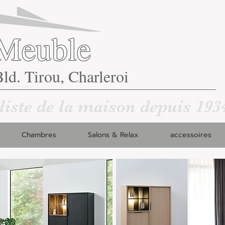
Meuble
ld. Tirou, Charleroi
liste de la maison depuis 193
Chambres
Salons & Relax
accessoires