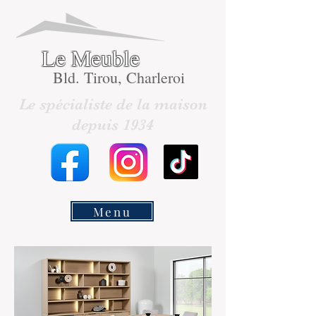
Le Meuble
Bld. Tirou, Charleroi
Le spécialiste de la maison
depuis 1934
Menu