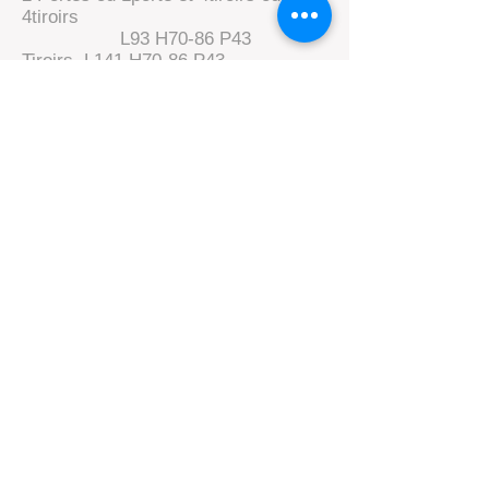
4tiroirs
L93 H70-86 P43
Tiroirs L141 H70-86 P43
combi commode L141 H70-86 P43
Boulevard Tirou, 145 -
6000 Charleroi