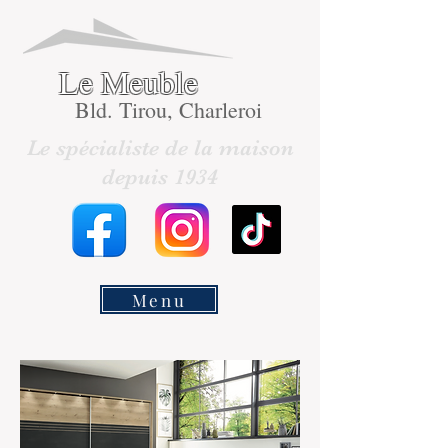
Le Meuble
Bld. Tirou, Charleroi
Le spécialiste de la maison
depuis 1934
Menu