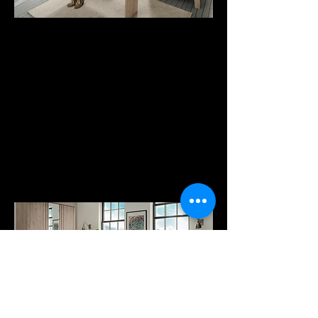
Lit 90 ou 120,
7commodes différentes,
des chevets 2 ou 3
tiroirs, Garde robe
H197 ou H217 portes
ouvrantes ou
coullissantes avec ou
sans miroir