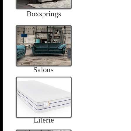
Boxsprings
Salons
Literie