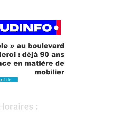
le » au boulevard
leroi : déjà 90 ans
nce en matière de
mobilier
Article
Horaires :
Lundi de
9H30 à 17h30
Fermé le mardi
Mercredi de 9
h30 à 17h30