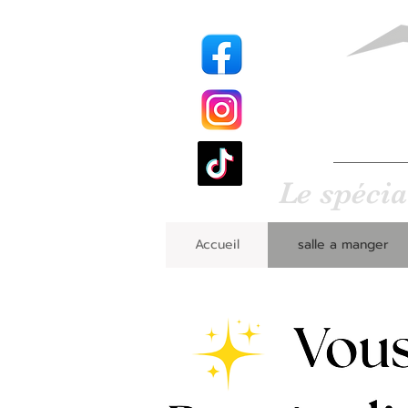
Le 
B
Le spécia
Accueil
salle a manger