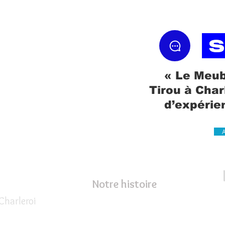
« Le Meub
Tirou à Char
d’expérie
Notre histoire
Charleroi