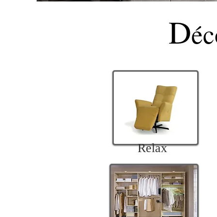
D
éc
Relax