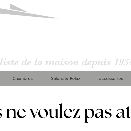
Meuble
ld. Tirou, Charleroi
liste de la maison depuis 193
Chambres
Salons & Relax
accessoires