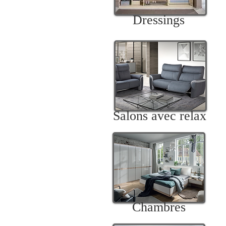
Dressings
Salons avec relax
Chambres